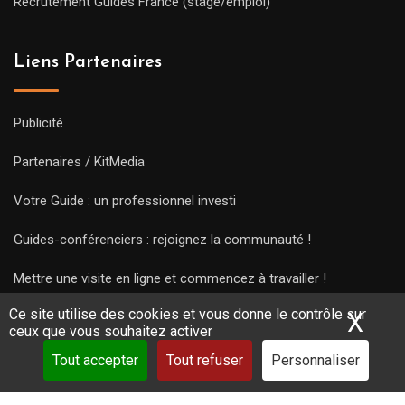
Recrutement Guides France (stage/emploi)
Liens Partenaires
Publicité
Partenaires / KitMedia
Votre Guide : un professionnel investi
Guides-conférenciers : rejoignez la communauté !
Mettre une visite en ligne et commencez à travailler !
Ce site utilise des cookies et vous donne le contrôle sur
X
Mas
ceux que vous souhaitez activer
Tout accepter
Tout refuser
Personnaliser