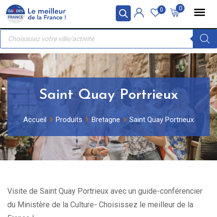
Skip
Panneau de gestion des cookies
0
0
to
Recherche
content
de
produits
Saint Quay Portrieux
Accueil
Produits
Bretagne
Saint Quay Portrieux
Visite de Saint Quay Portrieux avec un guide-conférencier
du Ministère de la Culture- Choisissez le meilleur de la