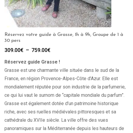
Réservez votre guide à Grasse, 1h à 9h, Groupe de 1 à
30 pers
Plage
309.00
€
–
759.00
€
de
Réservez guide Grasse !
prix :
309.00€
Grasse est une charmante ville située dans le sud de la
à
France, en région Provence-Alpes-Côte d’Azur. Elle est
759.00€
mondialement réputée pour son industrie de la parfumerie,
ce qui lui vaut le surnom de “capitale mondiale du parfum”.
Grasse est également dotée d’un patrimoine historique
riche, avec ses ruelles médiévales pittoresques et sa
cathédrale du XVIIe siècle. La ville offre des vues
panoramiques sur la Méditerranée depuis les hauteurs de