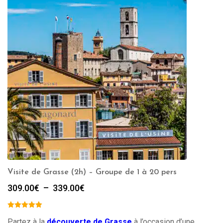
Visite de Grasse (2h) – Groupe de 1 à 20 pers
Plage
309.00
€
–
339.00
€
de
prix :
309.00€
Partez à la
découverte de Grasse
à l’occasion d’une