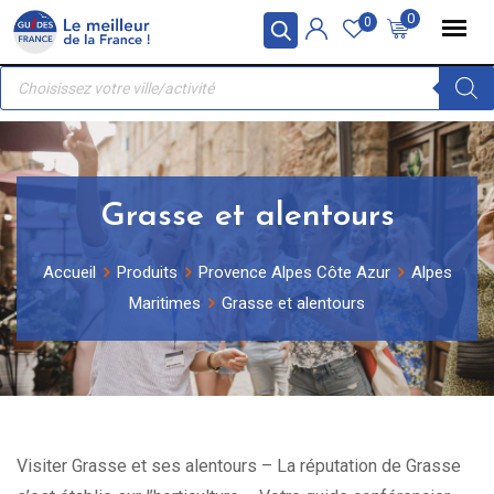
Skip
Panneau de gestion des cookies
0
0
to
Recherche
content
de
produits
Grasse et alentours
Accueil
Produits
Provence Alpes Côte Azur
Alpes
Maritimes
Grasse et alentours
Visiter Grasse et ses alentours – La réputation de Grasse