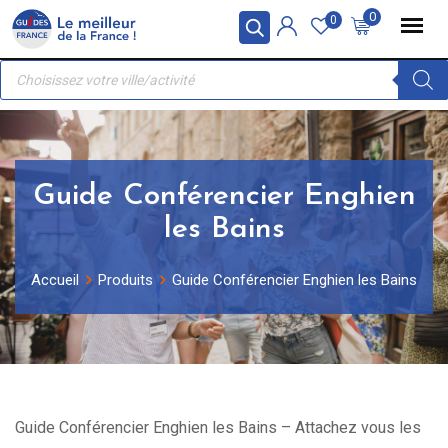
Skip
Panneau de gestion des cookies
0
0
to
Recherche
content
de
produits
Guide Conférencier Enghien
les Bains
Accueil
Produits
Guide Conférencier Enghien les Bains
Guide Conférencier Enghien les Bains – Attachez vous les