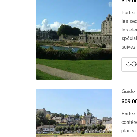
319.0
Partez 
les sec
les élé
spécial
suivez-
Guide P
309.0
Partez
confére
places 