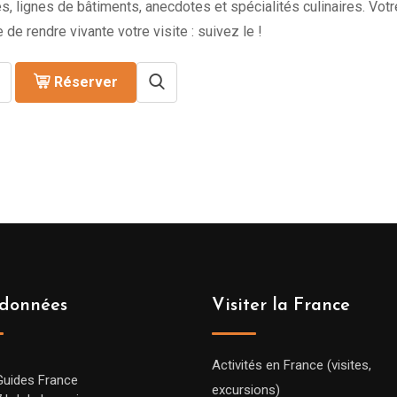
s, lignes de bâtiments, anecdotes et spécialités culinaires. Vot
 de rendre vivante votre visite : suivez le !
Réserver
données
Visiter la France
Activités en France (visites,
Guides France
excursions)