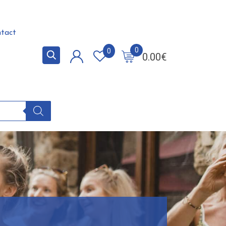
tact
0
0
0.00
€