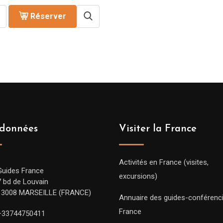
Réserver
données
Visiter la France
Activités en France (visites,
Guides France
excursions)
7 bd de Louvain
13008 MARSEILLE (FRANCE)
Annuaire des guides-conférenc
France
+33744750411