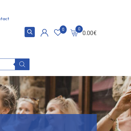
tact
0
0
0.00
€