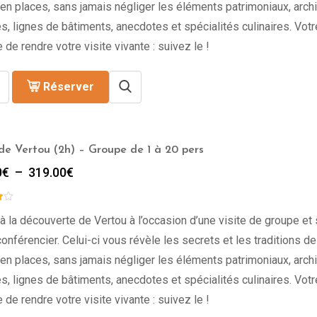
en places, sans jamais négliger les éléments patrimoniaux, archi
s, lignes de bâtiments, anecdotes et spécialités culinaires. Vot
 de rendre votre visite vivante : suivez le !
Réserver
 de Vertou (2h) – Groupe de 1 à 20 pers
Plage
0
€
–
319.00
€
de
prix :
309.00€
à la découverte de Vertou à l’occasion d’une visite de groupe et
à
onférencier. Celui-ci vous révèle les secrets et les traditions de l
319.00€
en places, sans jamais négliger les éléments patrimoniaux, archi
s, lignes de bâtiments, anecdotes et spécialités culinaires. Vot
 de rendre votre visite vivante : suivez le !