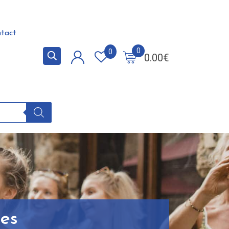
tact
0
0
0.00
€
res