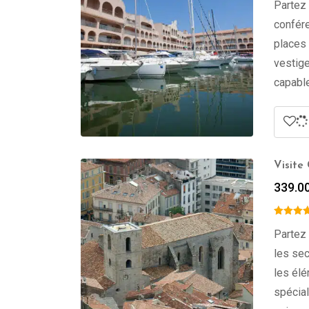
Partez 
confére
places 
vestige
capable
Visite
339.0
Partez 
les sec
les élé
spécial