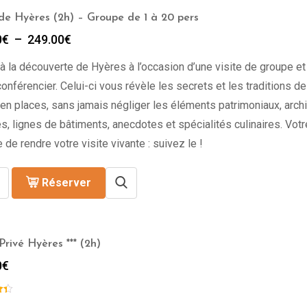
 de Hyères (2h) – Groupe de 1 à 20 pers
Plage
0
€
–
249.00
€
de
à la découverte de Hyères à l’occasion d’une visite de groupe et
prix :
199.00€
onférencier. Celui-ci vous révèle les secrets et les traditions de l
à
en places, sans jamais négliger les éléments patrimoniaux, archi
249.00€
s, lignes de bâtiments, anecdotes et spécialités culinaires. Vot
 de rendre votre visite vivante : suivez le !
Réserver
Privé Hyères *** (2h)
0
€