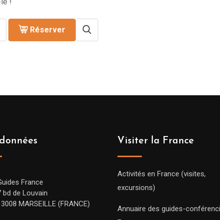
le !
Réserver
données
Visiter la France
Activités en France (visites,
Guides France
excursions)
7 bd de Louvain
13008 MARSEILLE (FRANCE)
Annuaire des guides-conférenc