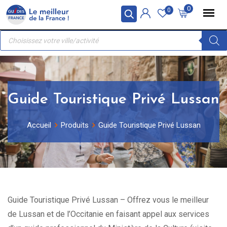
Skip
Panneau de gestion des cookies
0
0
to
Recherche
content
de
produits
Guide Touristique Privé Lussan
Accueil
Produits
Guide Touristique Privé Lussan
Guide Touristique Privé Lussan – Offrez vous le meilleur
de Lussan et de l’Occitanie en faisant appel aux services