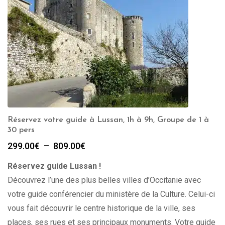
Réservez votre guide à Lussan, 1h à 9h, Groupe de 1 à
30 pers
Plage
299.00
€
–
809.00
€
de
Réservez guide Lussan !
prix :
299.00€
Découvrez l’une des plus belles villes d’Occitanie avec
à
votre guide conférencier du ministère de la Culture. Celui-ci
809.00€
vous fait découvrir le centre historique de la ville, ses
places, ses rues et ses principaux monuments. Votre guide