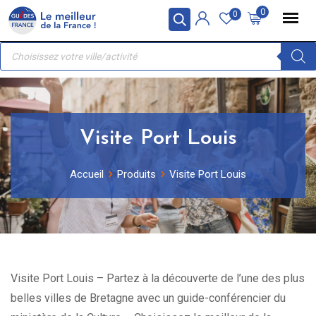
Skip
Panneau de gestion des cookies
0
0
to
Recherche
content
de
produits
Visite Port Louis
Accueil
Produits
Visite Port Louis
Visite Port Louis – Partez à la découverte de l’une des plus
belles villes de Bretagne avec un guide-conférencier du