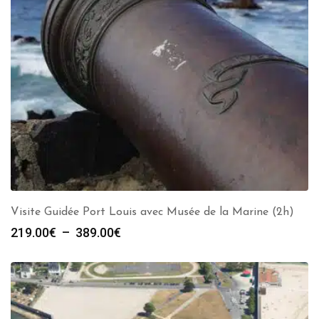
Visite Guidée Port Louis avec Musée de la Marine (2h)
Plage
219.00
€
–
389.00
€
de
prix :
219.00€
à
389.00€