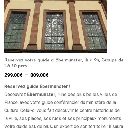
Réservez votre guide à Ebermunster, 1h à 9h, Groupe de
1 à 30 pers
Plage
299.00
€
–
809.00
€
de
Réservez guide Ebermunster !
prix :
299.00€
Découvrez
Ebermunster
, l’une des plus belles villes de
à
France, avec votre guide conférencier du ministère de la
809.00€
Culture. Celui-ci vous fait découvrir le centre historique de
la ville, ses places, ses rues et ses principaux monuments.
Votre guide est, de plus, un expert de son territoire : il saura