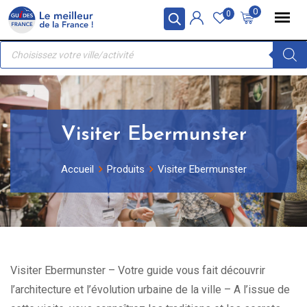
Skip
Panneau de gestion des cookies
0
0
to
Recherche
content
de
produits
Visiter Ebermunster
Accueil
Produits
Visiter Ebermunster
Visiter Ebermunster – Votre guide vous fait découvrir
l’architecture et l’évolution urbaine de la ville – A l’issue de