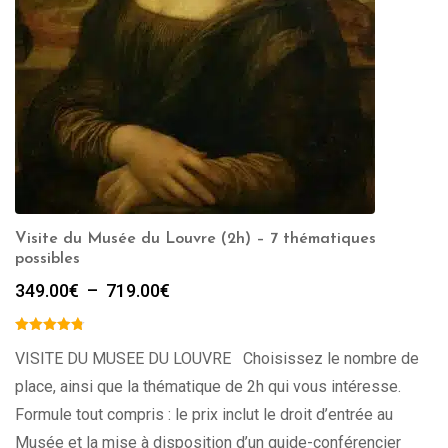
Visite du Musée du Louvre (2h) – 7 thématiques
possibles
Plage
349.00
€
–
719.00
€
de
prix :
349.00€
VISITE DU MUSEE DU LOUVRE Choisissez le nombre de
à
place, ainsi que la thématique de 2h qui vous intéresse.
719.00€
Formule tout compris : le prix inclut le droit d’entrée au
Musée et la mise à disposition d’un guide-conférencier