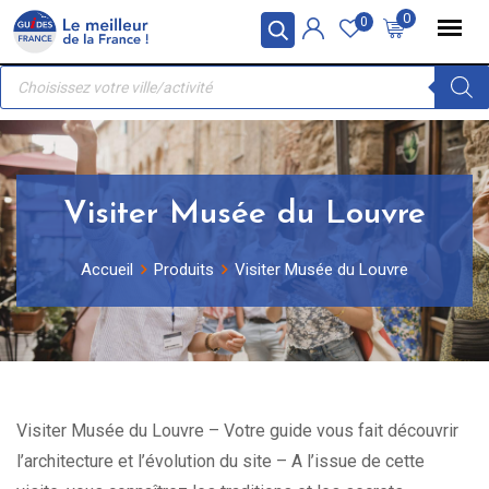
Skip
Panneau de gestion des cookies
0
0
to
Recherche
content
de
produits
Visiter Musée du Louvre
Accueil
Produits
Visiter Musée du Louvre
Visiter Musée du Louvre – Votre guide vous fait découvrir
l’architecture et l’évolution du site – A l’issue de cette