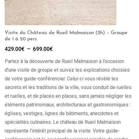
Visite du Château de Rueil Malmaison (2h) – Groupe
de 1 à 20 pers
Plage
429.00
€
–
699.00
€
de
Partez à la découverte de Rueil Malmaison à l’occasion
prix :
429.00€
d’une visite de groupe et suivez les explications choisies
à
de votre guide-conférencier. Celui-ci vous révèle les
699.00€
secrets et les traditions de la ville, vous conduit de ruelles
et ruelles, et de places en places, sans jamais négliger les
éléments patrimoniaux, architecturaux et gastronomiques :
églises, vestiges, lignes de bâtiments, anecdotes et
spécialités culinaires. Le château de Rueil Malmaison
représente l’intérêt principal de la visite. Votre guide-