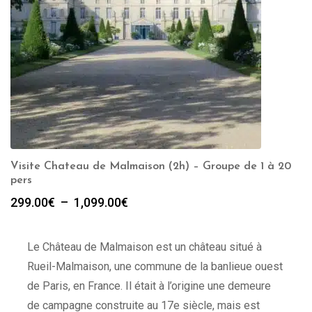
Visite Chateau de Malmaison (2h) – Groupe de 1 à 20
pers
Plage
299.00
€
–
1,099.00
€
de
prix :
Le Château de Malmaison est un château situé à
299.00€
à
Rueil-Malmaison, une commune de la banlieue ouest
1,099.00€
de Paris, en France. Il était à l’origine une demeure
de campagne construite au 17e siècle, mais est