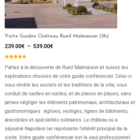
Visite Guidée Château Rueil Malmaison (2h)
Plage
239.00
€
–
539.00
€
de
prix :
239.00€
Partez à la découverte de Rueil Malmaison et suivez les
à
explications choisies de votre guide-conférencier. Celui-ci
539.00€
vous révèle les secrets et les traditions de la ville, vous
conduit de ruelles en ruelles, et de places en places, sans
jamais négliger les éléments patrimoniaux, architecturaux et
gastronomiques : églises, vestiges, lignes de bâtiments,
anecdotes et spécialités culinaires. Le château où a
séjourné Napoléon Ier représente l’intérêt principal de la
visite. Votre guide-conférencier est le seul professionnel