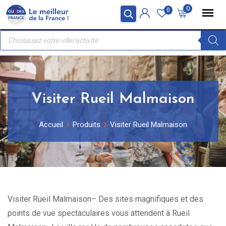
Skip
Panneau de gestion des cookies
0
0
to
Recherche
content
de
produits
Visiter Rueil Malmaison
Accueil
Produits
Visiter Rueil Malmaison
Visiter Rueil Malmaison– Des sites magnifiques et des
points de vue spectaculaires vous attendent à Rueil