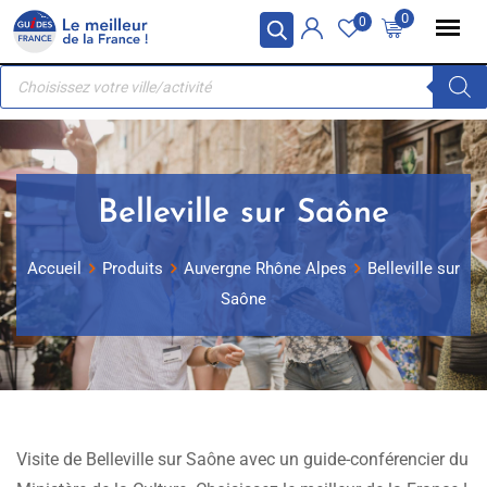
Skip
Panneau de gestion des cookies
0
0
to
Recherche
content
de
produits
Belleville sur Saône
Accueil
Produits
Auvergne Rhône Alpes
Belleville sur
Saône
Visite de Belleville sur Saône avec un guide-conférencier du