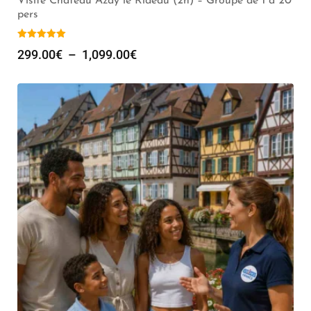
Visite Chateau Azay le Rideau (2h) – Groupe de 1 à 20
pers
299.00
€
–
1,099.00
€