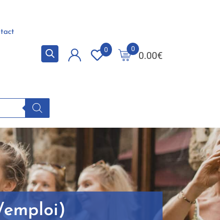
tact
0
0
0.00
€
/emploi)