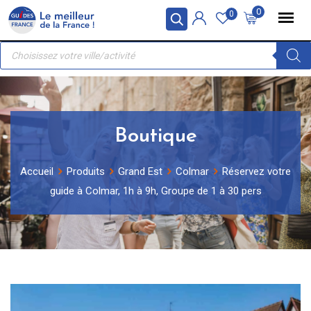
Skip
Panneau de gestion des cookies
0
0
to
Recherche
content
de
produits
Boutique
Accueil
Produits
Grand Est
Colmar
Réservez votre
guide à Colmar, 1h à 9h, Groupe de 1 à 30 pers