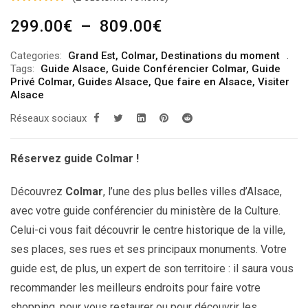
Plage
299.00
€
–
809.00
€
de
Categories:
Grand Est
,
Colmar
,
Destinations du moment
prix :
Tags:
Guide Alsace
,
Guide Conférencier Colmar
,
Guide
299.00€
Privé Colmar
,
Guides Alsace
,
Que faire en Alsace
,
Visiter
Alsace
à
Réseaux sociaux
809.00€
Réservez guide Colmar !
Découvrez
Colmar
, l’une des plus belles villes d’Alsace,
avec votre guide conférencier du ministère de la Culture.
Celui-ci vous fait découvrir le centre historique de la ville,
ses places, ses rues et ses principaux monuments. Votre
guide est, de plus, un expert de son territoire : il saura vous
recommander les meilleurs endroits pour faire votre
shopping, pour vous restaurer ou pour découvrir les