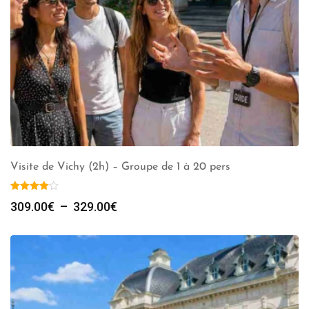
Visite de Vichy (2h) – Groupe de 1 à 20 pers
Plage
309.00
€
–
329.00
€
de
prix :
309.00€
à
329.00€