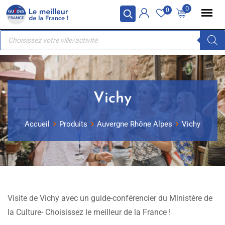
Skip
Panneau de gestion des cookies
0
0
to
Recherche
content
de
produits
Vichy
Accueil
Produits
Auvergne Rhône Alpes
Vichy
Visite de Vichy avec un guide-conférencier du Ministère de
la Culture- Choisissez le meilleur de la France !