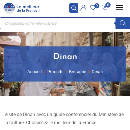
Skip
Panneau de gestion des cookies
0
0
to
Recherche
content
de
produits
Dinan
Accueil
Produits
Bretagne
Dinan
Visite de Dinan avec un guide-conférencier du Ministère de
la Culture- Choisissez le meilleur de la France !