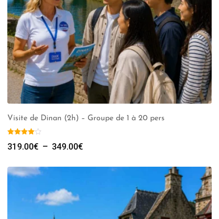
Visite de Dinan (2h) – Groupe de 1 à 20 pers
Plage
319.00
€
–
349.00
€
de
prix :
319.00€
à
349.00€