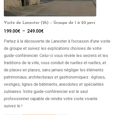
Visite de Lanester (2h) – Groupe de 1 à 20 pers
Plage
199.00
€
–
249.00
€
de
Partez à la découverte de Lanester à l’occasion d’une visite
prix :
199.00€
de groupe et suivez les explications choisies de votre
à
guide-conférencier. Celui-ci vous révèle les secrets et les
249.00€
traditions de la ville, vous conduit de ruelles et ruelles, et
de places en places, sans jamais négliger les éléments
patrimoniaux, architecturaux et gastronomiques : églises,
vestiges, lignes de bâtiments, anecdotes et spécialités
culinaires. Votre guide-conférencier est le seul
professionnel capable de rendre votre visite vivante :
suivez le !