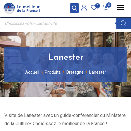
Skip
Panneau de gestion des cookies
0
0
to
Recherche
content
de
produits
Lanester
Accueil
Produits
Bretagne
Lanester
Visite de Lanester avec un guide-conférencier du Ministère
de la Culture- Choisissez le meilleur de la France !