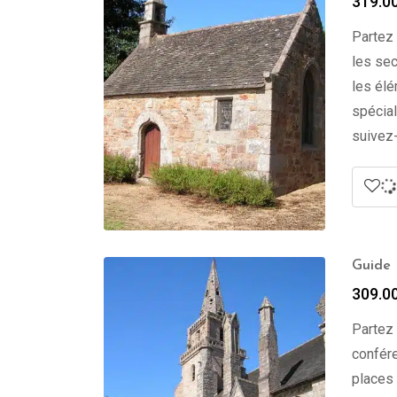
319.0
Partez 
les sec
les élé
spécial
suivez-
Guide 
309.0
Partez 
confére
places 