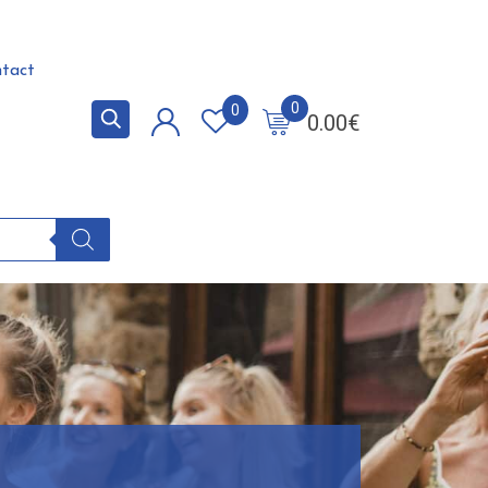
tact
0
0
0.00
€