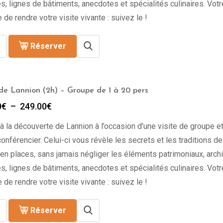
s, lignes de bâtiments, anecdotes et spécialités culinaires. Vot
 de rendre votre visite vivante : suivez le !
Réserver
 de Lannion (2h) – Groupe de 1 à 20 pers
Plage
0
€
–
249.00
€
de
à la découverte de Lannion à l’occasion d’une visite de groupe e
prix :
199.00€
onférencier. Celui-ci vous révèle les secrets et les traditions de l
à
en places, sans jamais négliger les éléments patrimoniaux, archi
249.00€
s, lignes de bâtiments, anecdotes et spécialités culinaires. Vot
 de rendre votre visite vivante : suivez le !
Réserver