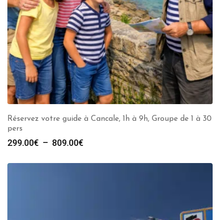
Réservez votre guide à Cancale, 1h à 9h, Groupe de 1 à 30
pers
Plage
299.00
€
–
809.00
€
de
prix :
299.00€
à
809.00€