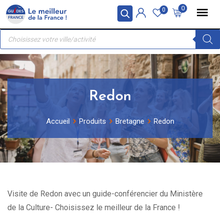
Skip
Panneau de gestion des cookies
0
0
to
Recherche
content
de
produits
Redon
Accueil
Produits
Bretagne
Redon
Visite de Redon avec un guide-conférencier du Ministère
de la Culture- Choisissez le meilleur de la France !