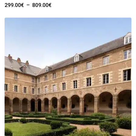
Plage
299.00
€
–
809.00
€
de
prix :
299.00€
à
809.00€