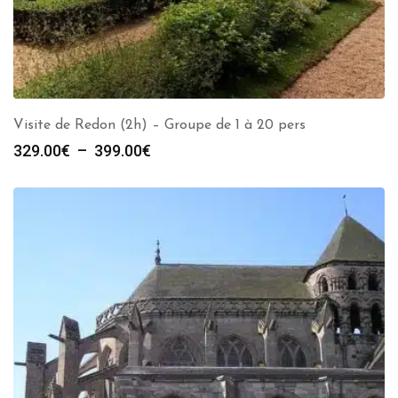
Visite de Redon (2h) – Groupe de 1 à 20 pers
Plage
329.00
€
–
399.00
€
de
prix :
329.00€
à
399.00€