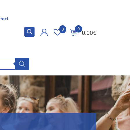
tact
0
0
0.00
€