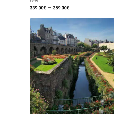
série
Plage
339.00
€
–
359.00
€
de
prix :
339.00€
à
359.00€