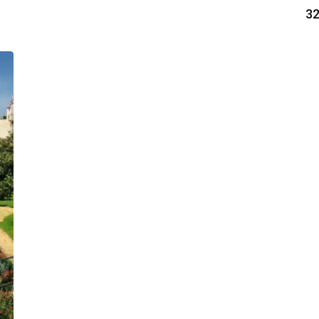
de
32
prix :
339.00€
à
359.00€