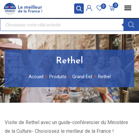
Skip
Panneau de gestion des cookies
0
0
to
Recherche
content
de
produits
Rethel
Accueil
Produits
Grand Est
Rethel
Visite de Rethel avec un guide-conférencier du Ministère
de la Culture- Choisissez le meilleur de la France !