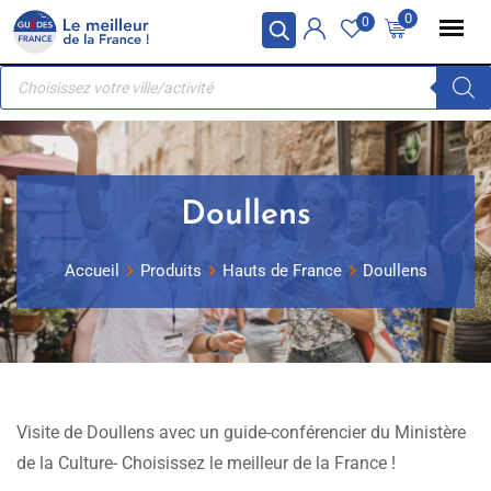
Skip
Panneau de gestion des cookies
0
0
to
Recherche
content
de
produits
Doullens
Accueil
Produits
Hauts de France
Doullens
Visite de Doullens avec un guide-conférencier du Ministère
de la Culture- Choisissez le meilleur de la France !