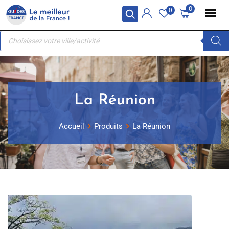
Skip
Panneau de gestion des cookies
0
0
to
Recherche
content
de
produits
La Réunion
Accueil
Produits
La Réunion