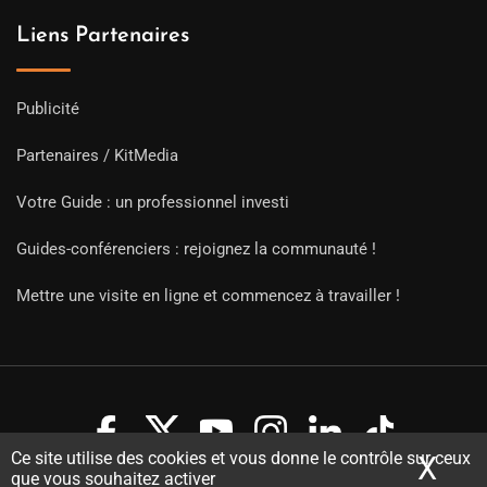
Liens Partenaires
Publicité
Partenaires / KitMedia
Votre Guide : un professionnel investi
Guides-conférenciers : rejoignez la communauté !
Mettre une visite en ligne et commencez à travailler !
Ce site utilise des cookies et vous donne le contrôle sur ceux
X
Mas
que vous souhaitez activer
Copyright Guides 2021. Tous droits réservés.
Développement