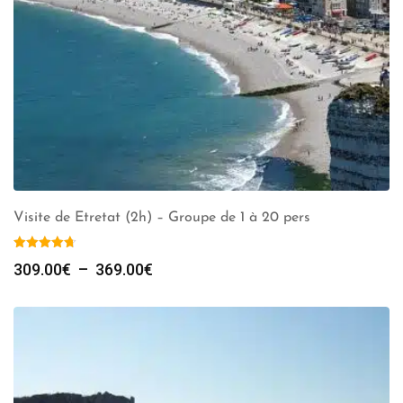
Visite de Etretat (2h) – Groupe de 1 à 20 pers
Plage
309.00
€
–
369.00
€
de
prix :
309.00€
à
369.00€