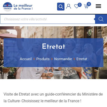
Skip
Panneau de gestion des cookies
0
0
to
Recherche
content
de
produits
Etretat
Accueil
Produits
Normandie
Etretat
Visite de Etretat avec un guide-conférencier du Ministère de
la Culture- Choisissez le meilleur de la France !