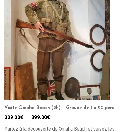
Visite Omaha Beach (2h) – Groupe de 1 à 20 pers
Plage
309.00
€
–
399.00
€
de
Partez à la découverte de Omaha Beach et suivez les
prix :