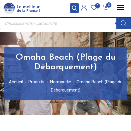
Skip
Panneau de gestion des cookies
0
0
to
Recherche
content
de
produits
Omaha Beach (Plage du
Débarquement)
Accueil
Produits
Normandie
Omaha Beach (Plage du
Débarquement)