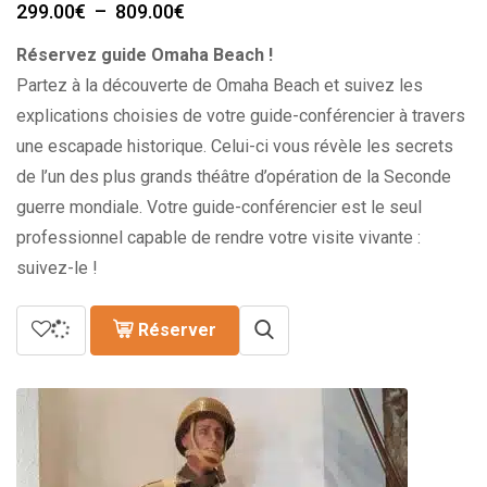
Plage
299.00
€
–
809.00
€
de
Réservez guide Omaha Beach !
prix :
299.00€
Partez à la découverte de Omaha Beach et suivez les
à
explications choisies de votre guide-conférencier à travers
809.00€
une escapade historique. Celui-ci vous révèle les secrets
de l’un des plus grands théâtre d’opération de la Seconde
guerre mondiale. Votre guide-conférencier est le seul
professionnel capable de rendre votre visite vivante :
suivez-le !
Réserver