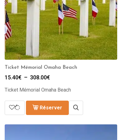
Ticket Mémorial Omaha Beach
Plage
15.40
€
–
308.00
€
de
Ticket Mémorial Omaha Beach
prix :
15.40€
à
Réserver
308.00€