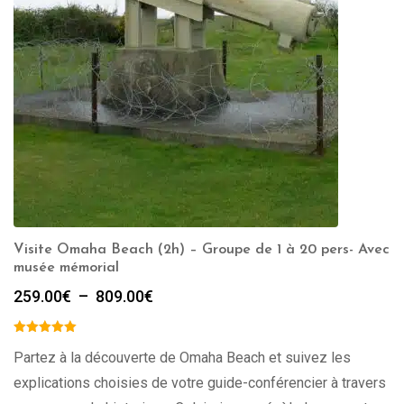
Visite Omaha Beach (2h) – Groupe de 1 à 20 pers- Avec
musée mémorial
Plage
259.00
€
–
809.00
€
de
prix :
259.00€
Partez à la découverte de Omaha Beach et suivez les
à
explications choisies de votre guide-conférencier à travers
809.00€