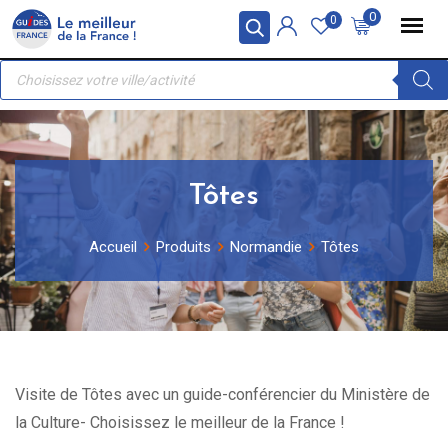
Skip
Panneau de gestion des cookies
0
0
to
Recherche
content
de
produits
Tôtes
Accueil
Produits
Normandie
Tôtes
Visite de Tôtes avec un guide-conférencier du Ministère de
la Culture- Choisissez le meilleur de la France !