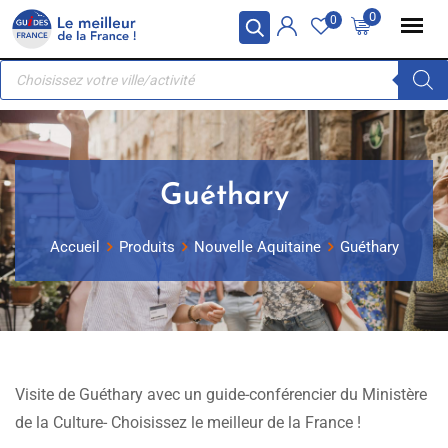
Skip
Panneau de gestion des cookies
0
0
to
Recherche
content
de
produits
Guéthary
Accueil
Produits
Nouvelle Aquitaine
Guéthary
Visite de Guéthary avec un guide-conférencier du Ministère
de la Culture- Choisissez le meilleur de la France !