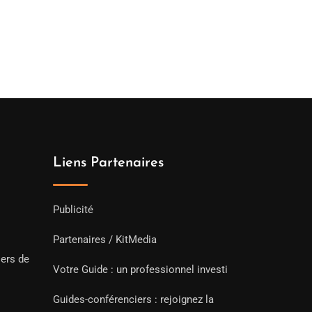
de
prix :
199.00€
à
249.00€
Liens Partenaires
Publicité
Partenaires / KitMedia
iers de
Votre Guide : un professionnel investi
Guides-conférenciers : rejoignez la