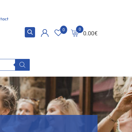
tact
0
0
0.00
€