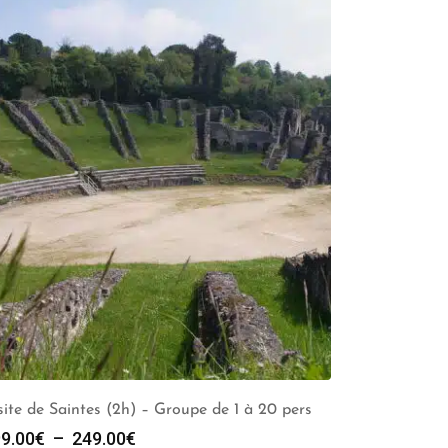
site de Saintes (2h) – Groupe de 1 à 20 pers
Plage
9.00
€
–
249.00
€