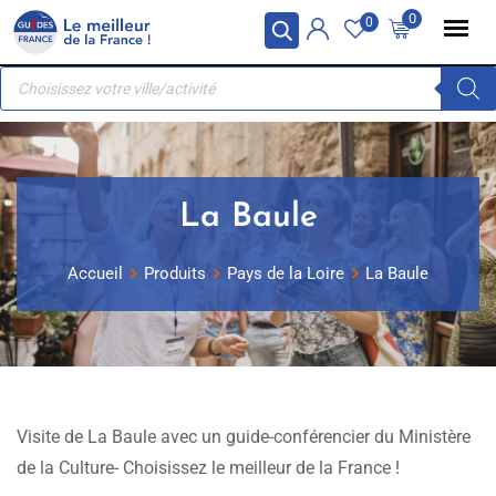
Skip
Panneau de gestion des cookies
0
0
to
Recherche
content
de
produits
La Baule
Accueil
Produits
Pays de la Loire
La Baule
Visite de La Baule avec un guide-conférencier du Ministère
de la Culture- Choisissez le meilleur de la France !