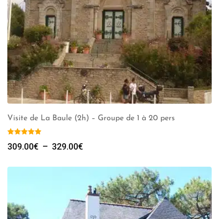
Visite de La Baule (2h) – Groupe de 1 à 20 pers
Plage
309.00
€
–
329.00
€
de
prix :
309.00€
à
329.00€