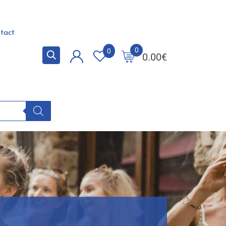
tact
0
0
0.00
€