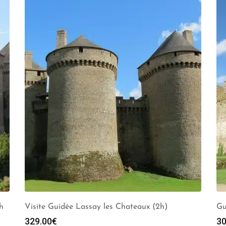
h
Visite Guidée Lassay les Chateaux (2h)
Gu
329.00
€
30