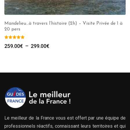
Mandelieu…à travers l’histoire (2h) – Visite Privée de 1 à
20 pers
Plage
259.00
€
–
299.00
€
de
prix :
259.00€
à
299.00€
Le meilleur de la France vous est offert par une équipe de
professionnels réactifs, connaissant leurs territoires et qui