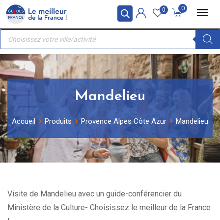
Skip
Panneau de gestion des cookies
0
0
to
Recherche
content
de
produits
Mandelieu
Accueil
Produits
Provence Alpes Côte Azur
Mandelieu
Visite de Mandelieu avec un guide-conférencier du
Ministère de la Culture- Choisissez le meilleur de la France