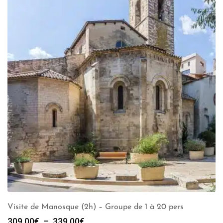
Visite de Manosque (2h) – Groupe de 1 à 20 pers
Plage
309.00
€
–
339.00
€