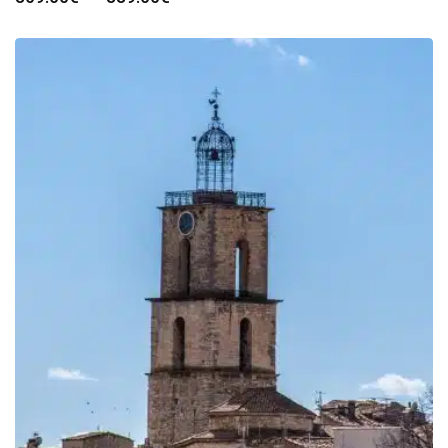
de
prix :
309.00€
à
339.00€