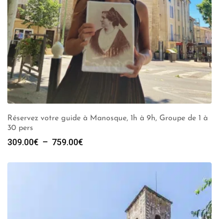
Réservez votre guide à Manosque, 1h à 9h, Groupe de 1 à
30 pers
Plage
309.00
€
–
759.00
€
de
prix :
309.00€
à
759.00€