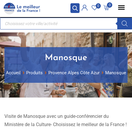
Skip
Panneau de gestion des cookies
0
0
to
Recherche
content
de
produits
Manosque
Accueil
Produits
Provence Alpes Côte Azur
Manosque
Visite de Manosque avec un guide-conférencier du
Ministère de la Culture- Choisissez le meilleur de la France !