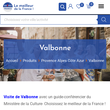
Skip
Panneau de gestion des cookies
0
0
to
Recherche
content
de
produits
Valbonne
Accueil
Produits
Provence Alpes Côte Azur
Valbonne
Visite de Valbonne
avec un guide-conférencier du
Ministère de la Culture- Choisissez le meilleur de la France !