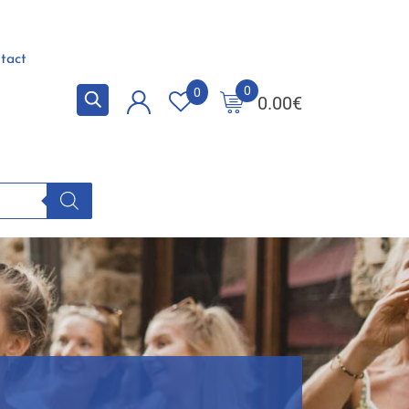
tact
0
0
0.00
€