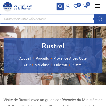
Skip
Panneau de gestion des cookies
0
0
to
Recherche
content
de
produits
Rustrel
Accueil
Produits
Provence Alpes Côte
Azur
Vaucluse
Luberon
Rustrel
Visite de Rustrel avec un guide-conférencier du Ministère de