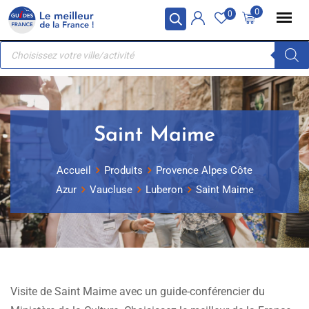
Skip
Panneau de gestion des cookies
0
0
to
Recherche
content
de
produits
Saint Maime
Accueil
Produits
Provence Alpes Côte
Azur
Vaucluse
Luberon
Saint Maime
Visite de Saint Maime avec un guide-conférencier du