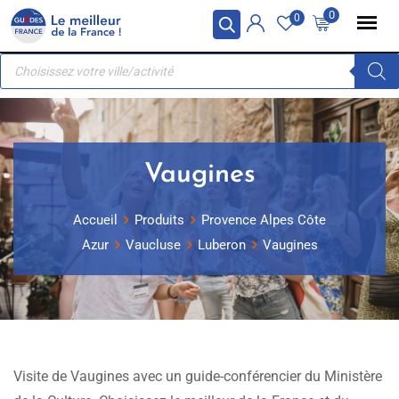
Skip
Panneau de gestion des cookies
0
0
to
Recherche
content
de
produits
Vaugines
Accueil
Produits
Provence Alpes Côte
Azur
Vaucluse
Luberon
Vaugines
Visite de Vaugines avec un guide-conférencier du Ministère