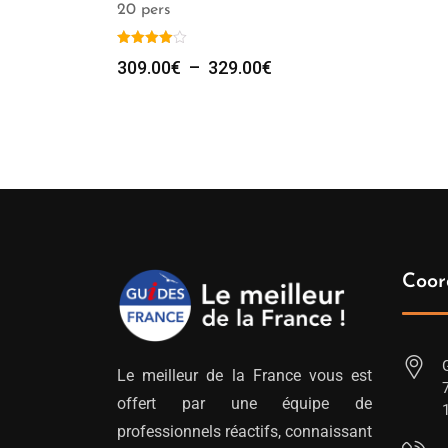
20 pers
Plage
309.00
€
–
329.00
€
de
prix :
309.00€
à
329.00€
Coor
Le meilleur de la France vous est
offert par une équipe de
professionnels réactifs, connaissant