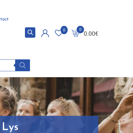
tact
0
0
0.00
€
 Lys