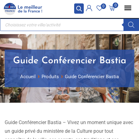
Skip
Panneau de gestion des cookies
0
0
to
Recherche
content
de
produits
Guide Conférencier Bastia
Accueil
Produits
Guide Conférencier Bastia
Guide Conférencier Bastia – Vivez un moment unique avec
un guide privé du ministère de la Culture pour tout