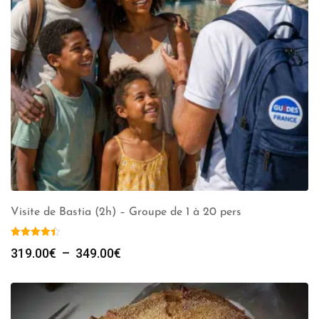
Visite de Bastia (2h) – Groupe de 1 à 20 pers
Plage
319.00
€
–
349.00
€
de
prix :
319.00€
à