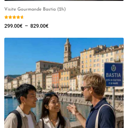
Visite Gourmande Bastia (2h)
Plage
299.00
€
–
829.00
€
de
prix :
299.00€
à
829.00€