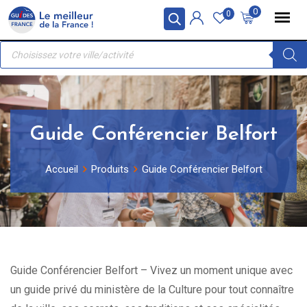
Skip
Panneau de gestion des cookies
0
0
to
Recherche
content
de
produits
Guide Conférencier Belfort
Accueil
Produits
Guide Conférencier Belfort
Guide Conférencier Belfort – Vivez un moment unique avec
un guide privé du ministère de la Culture pour tout connaître