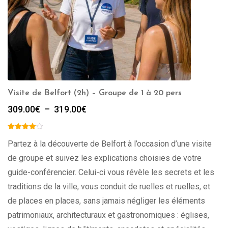
Visite de Belfort (2h) – Groupe de 1 à 20 pers
Plage
309.00
€
–
319.00
€
de
prix :
309.00€
Partez à la découverte de Belfort à l’occasion d’une visite
à
de groupe et suivez les explications choisies de votre
319.00€
guide-conférencier. Celui-ci vous révèle les secrets et les
traditions de la ville, vous conduit de ruelles et ruelles, et
de places en places, sans jamais négliger les éléments
patrimoniaux, architecturaux et gastronomiques : églises,