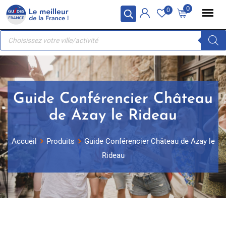
Skip
Panneau de gestion des cookies
0
0
to
Recherche
content
de
produits
Guide Conférencier Château
de Azay le Rideau
Accueil
Produits
Guide Conférencier Château de Azay le
Rideau