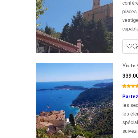
confére
places 
vestige
capable
Visite
339.0
Partez
les sec
les élé
spécial
suivez-