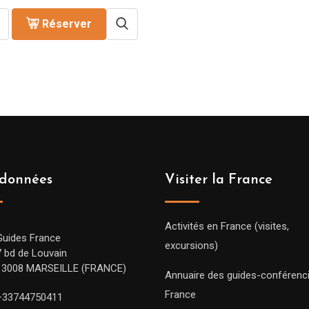
Réserver
données
Visiter la France
Activités en France (visites,
Guides France
excursions)
7 bd de Louvain
13008 MARSEILLE (FRANCE)
Annuaire des guides-conférenc
France
+33744750411