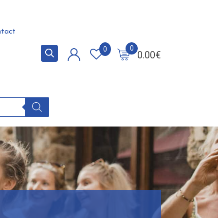
tact
0
0
0.00
€