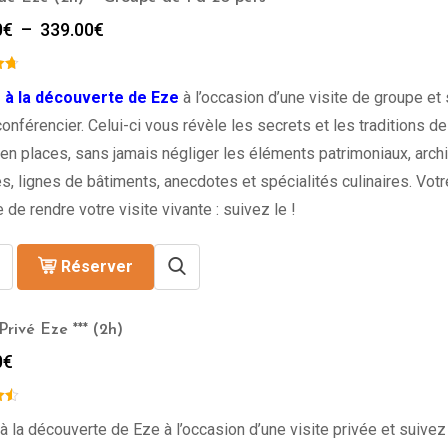
Plage
0
€
–
339.00
€
de
prix :
309.00€
 à la découverte de Eze
à l’occasion d’une visite de groupe et
à
onférencier. Celui-ci vous révèle les secrets et les traditions de l
339.00€
en places, sans jamais négliger les éléments patrimoniaux, archi
s, lignes de bâtiments, anecdotes et spécialités culinaires. Vot
 de rendre votre visite vivante : suivez le !
Réserver
rivé Eze *** (2h)
0
€
à la découverte de Eze à l’occasion d’une visite privée et suivez