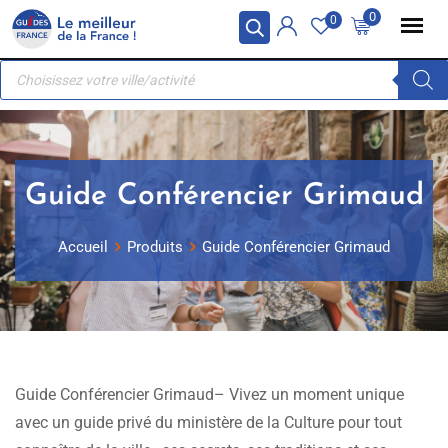
Skip
Panneau de gestion des cookies
0
0
to
Recherche
content
de
produits
Guide Conférencier Grimaud
Accueil
Produits
Guide Conférencier Grimaud
Guide Conférencier Grimaud– Vivez un moment unique
avec un guide privé du ministère de la Culture pour tout