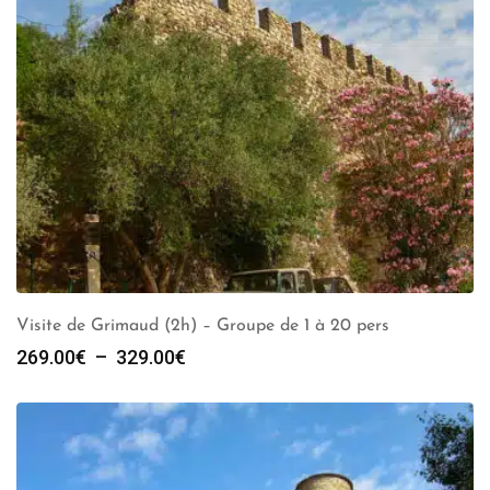
Visite de Grimaud (2h) – Groupe de 1 à 20 pers
Plage
269.00
€
–
329.00
€
de
prix :
269.00€
à
329.00€