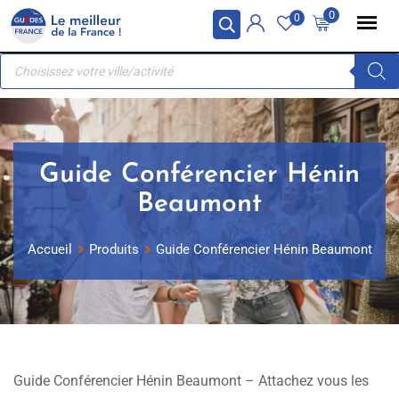
Skip
Panneau de gestion des cookies
0
0
to
Recherche
content
de
produits
Guide Conférencier Hénin
Beaumont
Accueil
Produits
Guide Conférencier Hénin Beaumont
Guide Conférencier Hénin Beaumont – Attachez vous les