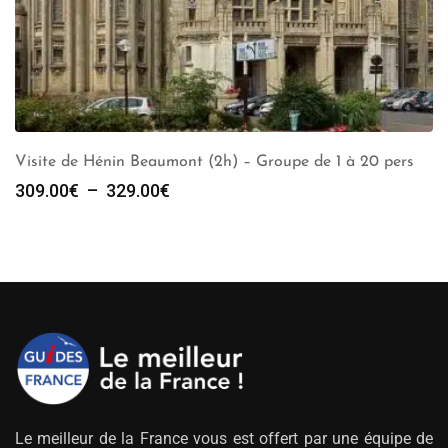
Visite de Hénin Beaumont (2h) – Groupe de 1 à 20 pers
Plage
309.00
€
–
329.00
€
de
prix :
309.00€
à
329.00€
Le meilleur de la France vous est offert par une équipe de