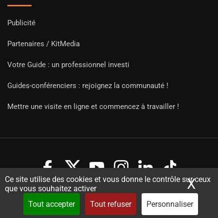
Publicité
Partenaires / KitMedia
Votre Guide : un professionnel investi
Guides-conférenciers : rejoignez la communauté !
Mettre une visite en ligne et commencez à travailler !
Ce site utilise des cookies et vous donne le contrôle sur ceux
X
Mas
que vous souhaitez activer
Copyright Guides 2021. Tous droits réservés.
Développement
web sur mesure
par iSoluce
Tout accepter
Tout refuser
Personnaliser