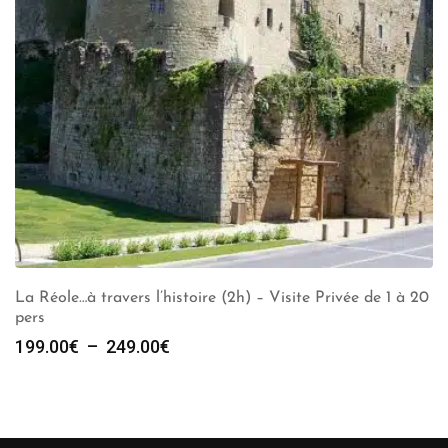
La Réole…à travers l’histoire (2h) – Visite Privée de 1 à 20
pers
Plage
199.00
€
–
249.00
€
de
prix :
199.00€
à