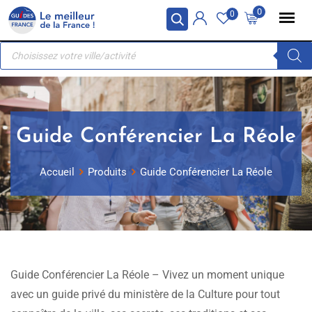
Skip
Panneau de gestion des cookies
0
0
to
Recherche
content
de
produits
Guide Conférencier La Réole
Accueil
Produits
Guide Conférencier La Réole
Guide Conférencier La Réole – Vivez un moment unique
avec un guide privé du ministère de la Culture pour tout