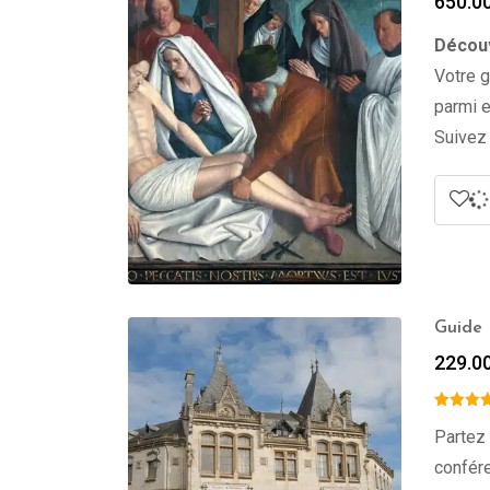
650.0
Découv
Votre 
parmi e
Suivez 
Guide 
229.0
Partez 
confére