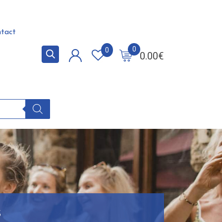
tact
0
0
0.00
€
s