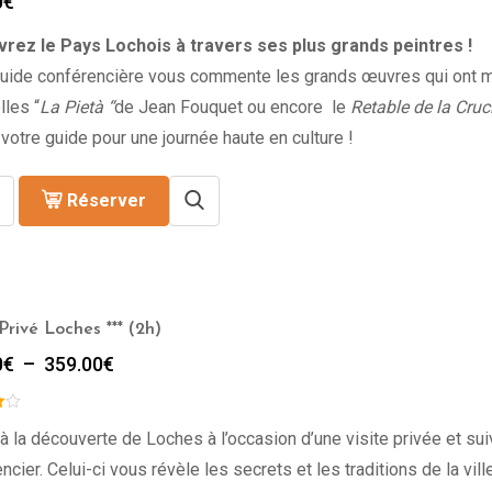
0
€
rez le Pays Lochois à travers ses plus grands peintres !
guide conférencière vous commente les grands œuvres qui ont 
lles “
La Pietà “
de Jean Fouquet ou encore le
Retable de la Cruc
votre guide pour une journée haute en culture !
Réserver
Privé Loches *** (2h)
Plage
0
€
–
359.00
€
de
prix :
229.00€
à la découverte de Loches à l’occasion d’une visite privée et su
à
ncier. Celui-ci vous révèle les secrets et les traditions de la vill
359.00€