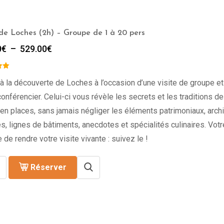
 de Loches (2h) – Groupe de 1 à 20 pers
Plage
0
€
–
529.00
€
de
prix :
229.00€
à la découverte de Loches à l’occasion d’une visite de groupe et
à
onférencier. Celui-ci vous révèle les secrets et les traditions de l
529.00€
en places, sans jamais négliger les éléments patrimoniaux, archi
s, lignes de bâtiments, anecdotes et spécialités culinaires. Vot
 de rendre votre visite vivante : suivez le !
Réserver