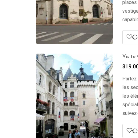
places 
vestige
capable
Visite
319.0
Partez 
les sec
les élé
spécial
suivez-