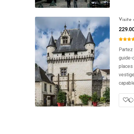
Visite
229.0
Partez 
guide-c
places 
vestige
capable