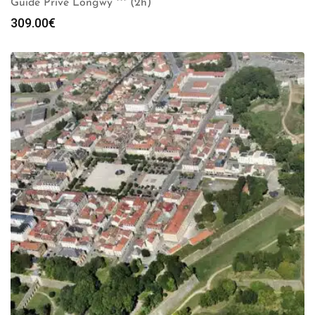
Guide Privé Longwy *** (2h)
309.00
€