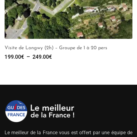
Visite de Longwy (2h) – Groupe de 1 à 20 pers
Plage
199.00
€
–
249.00
€
de
prix :
199.00€
à
249.00€
Le meilleur de la France vous est offert par une équipe de