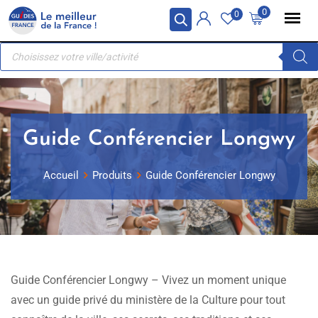
Skip
Panneau de gestion des cookies
0
0
to
Recherche
content
de
produits
Guide Conférencier Longwy
Accueil
Produits
Guide Conférencier Longwy
Guide Conférencier Longwy – Vivez un moment unique
avec un guide privé du ministère de la Culture pour tout