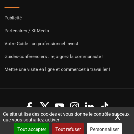
Publicité
Partenaires / KitMedia
Votre Guide : un professionnel investi
Guides-conférenciers : rejoignez la communauté !
Mettre une visite en ligne et commencez à travailler !
Ce site utilise des cookies et vous donne le contrôle sur ceux
X
Mas
que vous souhaitez activer
Copyright Guides 2021. Tous droits réservés.
Développement
web sur mesure
par iSoluce
Tout accepter
Tout refuser
Personnaliser