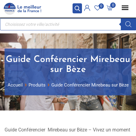
Skip
Panneau de gestion des cookies
0
0
to
Recherche
content
de
produits
Guide Conférencier Mirebeau
sur Bèze
Accueil
Produits
Guide Conférencier Mirebeau sur Bèze
Guide Conférencier Mirebeau sur Bèze – Vivez un moment