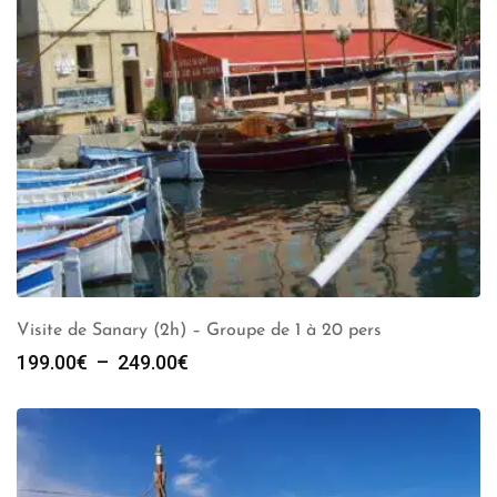
Visite de Sanary (2h) – Groupe de 1 à 20 pers
Plage
199.00
€
–
249.00
€
de
prix :
199.00€
à
249.00€