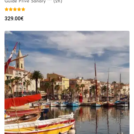
Guide Privé Sanary *** (2h)
329.00
€