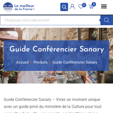
Skip
Panneau de gestion des cookies
0
0
to
Recherche
content
de
produits
Guide Conférencier Sanary
Accueil
Produits
Guide Conférencier Sanary
Guide Conférencier Sanary – Vivez un moment unique
avec un guide privé du ministère de la Culture pour tout